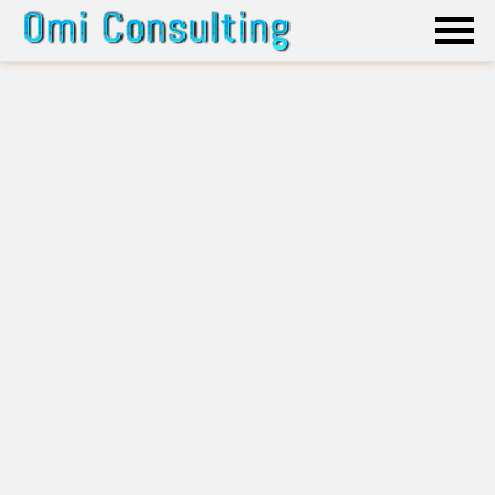
Casino
Casino
online
non
AAMS
Scomme
Siti di
scommess
non AAMS