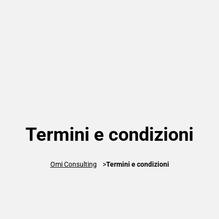
Termini e condizioni
Omi Consulting
Termini e condizioni